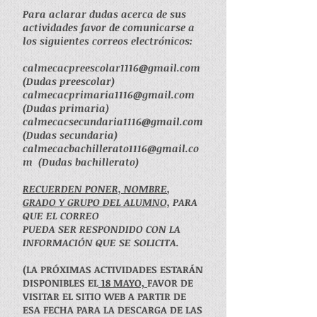
Para aclarar dudas acerca de sus
actividades favor de comunicarse a
los siguientes correos
electrónicos:
calmecacpreescolar1116@gmail.com
(Dudas preescolar)
calmecacprimaria1116@gmail.com
(Dudas primaria)
calmecacsecundaria1116@gmail.com
(Dudas secundaria)
calmecacbachillerato1116@gmail.co
m
(Dudas bachillerato)
RECUERDEN PONER,
NOMBRE
,
GRADO Y GRUPO DEL ALUMNO,
PARA
QUE EL CORREO
PUEDA SER RESPONDIDO CON LA
INFORMACIÓN QUE SE SOLICITA.
(LA PRÓXIMAS ACTIVIDADES ESTARÁN
DISPONIBLES EL
18 MAYO,
FAVOR DE
VISITAR EL SITIO WEB A PARTIR DE
ESA FECHA PARA LA DESCARGA DE LAS