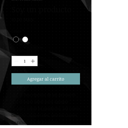
Soy un producto
Precio
10,00 MXN
Color
*
Cantidad
*
Agregar al carrito
Soy la descripción de un producto. 
Soy el lugar ideal para agregar 
detalles sobre tu producto, así como 
tamaño, materiales, instrucciones 
de cuidado y de limpieza.