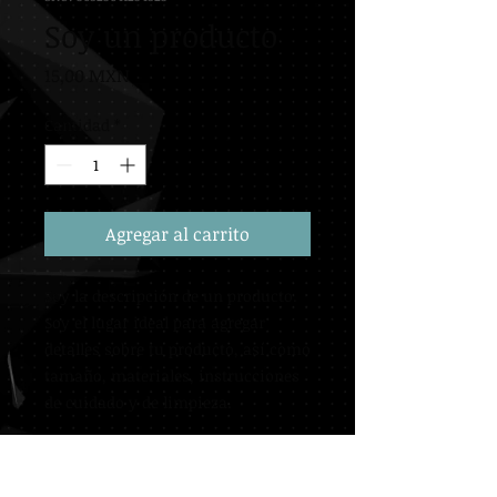
Soy un producto
Precio
15,00 MXN
Cantidad
*
Agregar al carrito
Soy la descripción de un producto. 
Soy el lugar ideal para agregar 
detalles sobre tu producto, así como 
tamaño, materiales, instrucciones 
de cuidado y de limpieza.
INFORMACIÓN DE