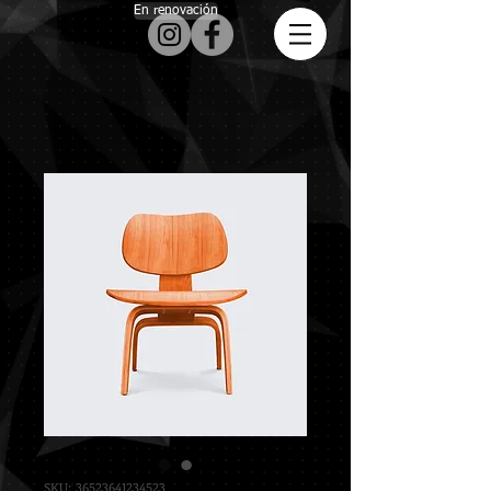
En renovación
SKU: 36523641234523